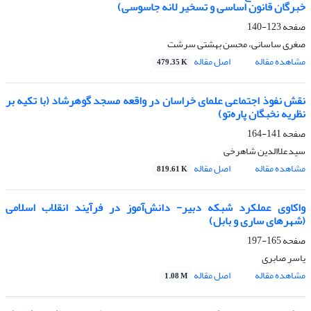
خبرگان قانون اساسی و تسخیر لانه جاسوسی)
صفحه
123-140
صغری ساسانی، محسن بهشتی سرشت
مشاهده مقاله
اصل مقاله
479.35 K
نقش نفوذ اجتماعی علمای خراسان در واقعه مسجد گوهرشاد (با تکیه بر
نظریه نخبگان پاره‌تو)
صفحه
141-164
سیدعلاالدین شاهرخی
مشاهده مقاله
اصل مقاله
819.61 K
واکاوی عملکرد شبکه دبیر- دانش‌آموز در فرآیند انقلاب اسلامی
(شهرهای ساری و بابل)
صفحه
165-197
یاسر صابری
مشاهده مقاله
اصل مقاله
1.08 M