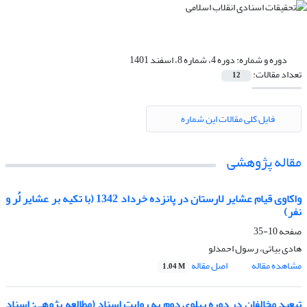
دوره و شماره:
دوره 4، شماره 8، اسفند 1401
تعداد مقالات:
12
فایل کلی مقالات این شماره
مقاله پژوهشی
واکاوی قیام عشایر لارستان در پانزده خرداد 1342 (با تکیه بر عشایر لُر و
نفر)
صفحه
10-35
هادی بیاتی، رسول احمدلو
مشاهده مقاله
اصل مقاله
1.04 M
تبعید مخالفان در دوره پهلوی دوم به روایت اسناد (مطالعه پژوهی: اسناد