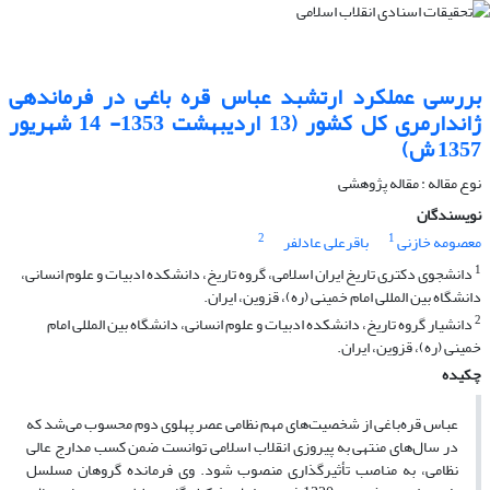
بررسی عملکرد ارتشبد عباس قره باغی در فرماندهی
ژاندارمری کل کشور (13 اردیبهشت 1353- 14 شهریور
1357 ش)
نوع مقاله : مقاله پژوهشی
نویسندگان
2
1
معصومه خازنی
باقرعلی عادلفر
1
دانشجوی دکتری تاریخ ایران اسلامی، گروه تاریخ، دانشکده ادبیات و علوم انسانی،
دانشگاه بین المللی امام خمینی (ره)، قزوین، ایران.
2
دانشیار گروه تاریخ، دانشکده ادبیات و علوم انسانی، دانشگاه بین المللی امام
خمینی (ره)، قزوین، ایران.
چکیده
عباس قره‌باغی از شخصیت‌های مهم نظامی عصر پهلوی دوم محسوب می‌شد که
در سال‌های منتهی به پیروزی انقلاب اسلامی توانست ضمن کسب مدارج عالی
نظامی، به مناصب تأثیرگذاری منصوب شود. وی فرمانده گروهان مسلسل