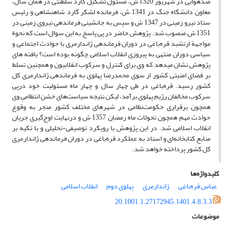
ضدهوایی در شهریور 1320 ش، مسئول تشکیل گارد سلطنتی در همان سال،
معاون دانشگاه جنگ در 1341 ش، فرمانده لشکر گارد شاهنشاهی و رئیس
ستاد نیرو زمینی در 1347 ش و سپس به جانشینی فرماندهی نیروی زمینی در
1351 ش منصوب شد. پژوهش حاضر در پی پاسخ به این سوال است که نحوة
مواجهة ارتشبد قره‌باغی در دوران فرماندهی ژاندارمری با حوادث اجتماعی و
سیاسی دوران منتهی به پیروزی انقلاب اسلامی چگونه بوده است؟ یافته ­های
پژوهش نشان می­دهد که وی برای کنترل و سرکوب انقلابیون و همچنین تسلط
بر فضای امنیتی کشور از سوی محمدرضا پهلوی به فرماندهی ژاندارمری کل
کشور رسید. قره‌باغی در طی چهار سال و چهار ماه مسئولیت خود درپی
سرکوب مخالفان رژیم پهلوی برآمد، لیکن نتیجه سیاست‌های خشنِ انتظامیِ وی
همچون برقراری حکومت‌نظامی در شهرهای مختلف کشور منجر به وقوع
حوادث مهم همچون تحولات ماه رمضان 1357 ش و درنهایت اوج‌گیری جریان
انقلاب اسلامی شد. در این پژوهش با رویکرد توصیفی-تحلیلی و با تکیه بر
منابع کتابخانه‌ای و اسناد به عملکرد قره‌باغی در دوران فرماندهی ژاندارمری
کل کشور پرداخته خواهد شد.
کلیدواژه‌ها
عباس قره‌باغی
ژاندارمری
پهلوی دوم
انقلاب اسلامی
20.1001.1.27172945.1401.4.8.3.3
موضوعات