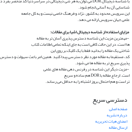
با شناسه دیجیتال
DOR
می توان به هر شی دیجیتالی در سراسردنیا کد منحصر بفرد داد
شناسایی آن به آسانی انجام شود.
این سرویس محدود به کشور، نژاد و فرهنگ خاصی نیست و به کل جامعه
علمی جهان سرویس ارائه می دهد.
مزایای استفاده از
شناسه
دیجیتال
اشیا
برای
مقالات:
-
مهمترین مزیت این شناسه دسترس پذیری آسان تر به مقاله
ها است، در این حالت کافی است به جای اینکه تمامی اطلاعات کتاب
شاختی یک مقاله را بدانید فقط با یک کلیک بر روی این
کد، مستقیما به مقاله مورد نظر دسترسی پیدا کنید
.
همین امر باعث سهولت و دسترس
پذیری سریع تر به مقاله ها می شود
.
-
مزیت دیگر این شناسه در رفرنس دهی مقاله های علمی
است.
ارجاع مقاله با
DOR
هم ساده و سریع
تر است و هم احتمال بروز اشتباه را به حداقل می رساند.
دسترسی سریع
صفحه اصلی
درباره نشریه
اعضای هیات تحریریه
ارسال مقاله