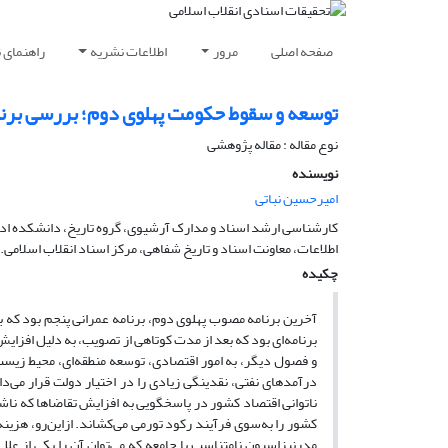
صفحه اصلی
مرور
اطلاعات نشریه
راهنمای 
توسعه و سقوط حکومت پهلوی دوم؛ بررسی برنام
نوع مقاله : مقاله پژوهشی
نویسنده
امیرحسین نباتی
کارشناسی ارشد اسناد و مدارک آرشیوی، گروه تاریخ، دانشکده ادبیا
اطلاعات، معاونت اسناد و تاریخ شفاهی، مرکز اسناد انقلاب اسلامی.
چکیده
برنامه‌ای بود که بعد از مدت کوتاهی از تصویب، به دلیل افز
و فصول دیگر، به امور اقتصادی، توسعه منطقه‌ای، محیط زیست 
درآمدهای نفتی، نقدینگی زیادی را در اختیار دولت قرار می‌
ناتوانی اقتصاد کشور در پاسخگویی به افزایش تقاضاها که ناشی 
کشور را به‌سوی فرآیند رکود تورمی می‌کشاند. ازاین‌رو، هزینه 
مدرنیزاسیون نامتناسب با جامعه که می‌توان آن را یکی از ع