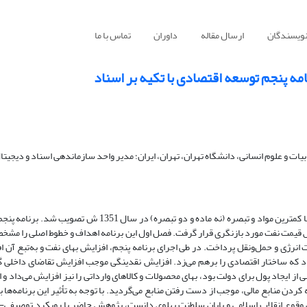
نویسندگان
ارسال مقاله
داوران
تماس با ما
ه پنجم توسعه اقتصادی با تکیه بر اسناد
ت و علوم انسانی، دانشگاه تهران، تهران، ایران؛ مدیر واحد سازماندهی اسناد و دیجیت
آخرین برنامه مصوب پهلوی دوم، برنامه عمرانی پنجم بود که با کمترین مواد و تبصره (نه ماده و دو تبصره) در سال 1351 ش 
ایش قیمت نفت مورد بازنگری قرار گرفت. فصل اول این برنامه اهداف و خطوط اصلی را مش
انرژی و حمل‌ونقل پرداخت. در طی اجرای برنامه پنجم، افزایش بهای نفت و به‌تبع آن 
داد که ساختار اقتصادی را برهم می‌زد. افزایش نقدینگی موجب افزایش تقاضای داخلی 
از ایجاد پول برای دولت بود، بهای محصولات و کالاهای وارداتی را نیز افزایش می‌داد و 
کردن منابع مالی، موجب از دست رفتن منابع می‌گردید. با توجه به تأثیر این برنامه‌ها ب
لل وقوع انقلاب اسلامی و پایان سلطنت پهلوی دانست، پژوهش حاضر با رویکرد توصیفی-