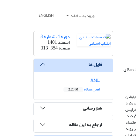
ورود به سامانه
ENGLISH
دوره 4، شماره 8
اسفند 1401
صفحه
313-354
فایل ها
ال سازی
XML
اصل مقاله
2.23 M
تصویب شد. برنامه پنجم اولین
خص کرد
هم رسانی
افزایش
گردید.
اقتصاد
ارجاع به این مقاله
ر روند
تحلیلی