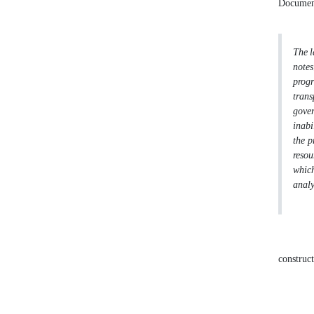
Document
The l
notes)
progr
trans
gover
inabi
the p
resou
which
analy
construc