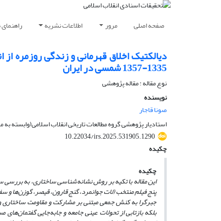
صفحه اصلی
مرور
اطلاعات نشریه
راهنمای 
دیالکتیک اخلاق قهرمانی و زندگی روزمره از ان
1335-1357 شمسی در ایران
نوع مقاله : مقاله پژوهشی
نویسنده
صونا قاجار
استادیار پژوهشی گروه مطالعات تاریخی انقلاب اسلامی(وابسته به مرک
10.22034/irs.2025.531905.1290
چکیده
چکیده
این مقاله با تکیه‌
بر روش نشانه‌شناسی ساختاری، به بررسی سی
پنج فیلم منتخب (لات جوانمرد، گنج قارون، قیصر، گوزن‌ها و س
جبرگرا به کنش جمعی مبتنی بر مشارکت و مقاومت ساختاری و ق
بلکه بازتابی از تحولات عینی جامعه و جابه‌جایی گفتمان‌های م