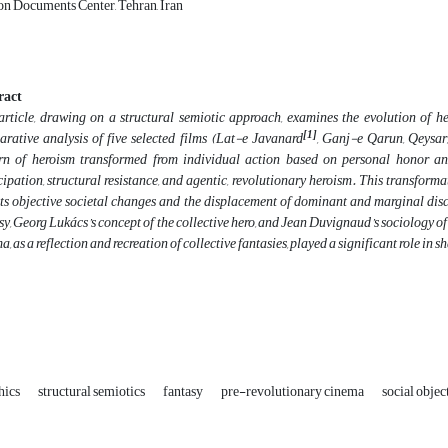
on Documents Center, Tehran, Iran
ract
article, drawing on a structural semiotic approach, examines the evolution of 
[1]
rative analysis of five selected films (Lat-e Javanard
, Ganj-e Qarun, Qeysa
rn of heroism transformed from individual action based on personal honor and
cipation, structural resistance, and agentic, revolutionary heroism. This transforma
cts objective societal changes and the displacement of dominant and marginal disc
sy, Georg Lukács’s concept of the collective hero, and Jean Duvignaud’s sociology o
a, as a reflection and recreation of collective fantasies, played a significant role in 
hics
structural semiotics
fantasy
pre-revolutionary cinema
social objec