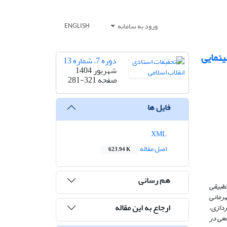
ورود به سامانه
ENGLISH
ینمایی
دوره 7، شماره 13
شهریور 1404
صفحه
281-321
فایل ها
XML
اصل مقاله
623.94 K
هم رسانی
تطبیقی
هرمانی
ارجاع به این مقاله
دازی،
معی در