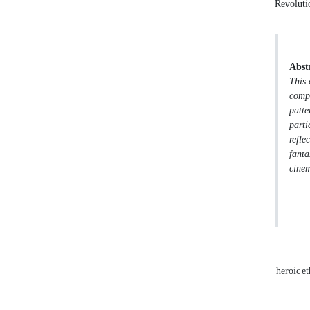
Revoluti
Abst
This 
compa
patte
parti
refle
fanta
cinem
heroic et