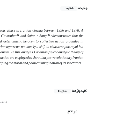
چکیده
English
heroic ethics in Iranian cinema between 1956 and 1978. A
[2]
[3]
r, Gavaznha
, and Safar-e Sang
) demonstrates that the
 deterministic heroism to collective action grounded in
tion represents not merely a shift in character portrayal but
ourses. In this analysis, Lacanian psychoanalytic theory of
f action are employed to show that pre-revolutionary Iranian
shaping the moral and political imagination of its spectators.
کلیدواژه‌ها
English
tivity
مراجع