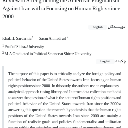
Review of Strengthening the American Pragmatism
Against Iran with a Focusing on Human Rights since
2000
نویسندگان
English
1
2
KhaLIL Sardarnia
Sasan Ahmadi asl
1
Prof of Shiraz University
2
M.A Graduated in Political Science at Shiraz University
چکیده
English
The purpose of this paper is to critically analyze the foreign policy and
political behavior of the United States towards Iran, focusing on human
rights positions since 2000. In this study, the authors use an explanatory-
analytical approach (using library and Internet data collection methods)
to answer the question of what is the nature of human rights positions and
political behavior of the United States towards Iran since the 2000s?
answering this question, the research hypothesis is that the human rights
positions of the United States towards Iran since 2000 are mainly a
function of realistic goals and policies, fundamentalist and utilitarian
power within the principles and components of pragmatism, slogans, and