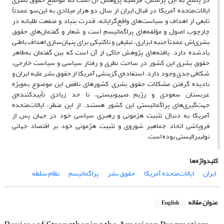
ایالات‌متحده آمریکا در قبال ایران از سال دو هزار میلادی به این‌سو عمدتاً
تابعی از اهداف و سیاست‌های واقع‌گرایانه، قدرت بنیاد و منفعت طلبانه در
چارچوب اصول و مؤلفه‌های پراگماتیسم است و شعار و گفتمان‌های حقوق
بشری‌اش عمدتاً جنبه ابزاری، تبلیغی و تاکتیکی برای پنهان‌سازی اهداف باطنی
یادشده دارد. یافته‌های پژوهش حاکی از آن است که بین گفتمان به‌ظاهر
حقوق بشری این کشور در ساحت نظری و رفتار سیاسی و سیاست خارجی،
شکافی جدی وجود دارد. استفاده‌ی گزینشی آمریکا از حقوق بشر علیه ایران و
نادیده گرفتن مشکلات حقوق بشری کشورهای ناقض این موضوع به‌ویژه
عربستان سعودی و رژیم صهیونیستی، تا حد زیادی تأییدکننده‌ی
جهت‌گیری‌های پراگماتیستی این کشور هستند. از این منظر، ایالات‌متحده
آمریکا به دنبال تثبیت هژمونی و رهبری سیاسی خود در جهان پس از
فروپاشی اتحاد جماهیر شوروی و تثبیت هژمونی خود بر اقتصاد جهانی
نولیبرالیستی بوده است.
کلیدواژه‌ها
ایران
ایالات‌متحده آمریکا
حقوق بشر
پراگماتیسم
نظام سلطه
عنوان مقاله
English