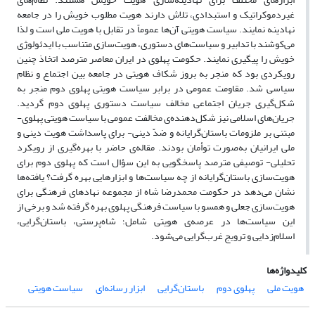
غیردموکراتیک و استبدادی، تلاش دارند هویت مطلوب خویش را در جامعه
نهادینه نمایند. سیاست هویتی آن‌ها عموماً در تقابل با هویت ملی است و لذا
می‌کوشند با تدابیر و سیاست‌های دستوری، هویت‌سازی متناسب با ایدئولوژی
خویش را پیگیری نمایند. حکومت پهلوی در ایران معاصر مترصد اتخاذ چنین
رویکردی بود که منجر به بروز شکاف هویتی در جامعه بین اجتماع و نظام
سیاسی شد. مقاومت عمومی در برابر سیاست هویتی پهلوی دوم منجر به
شکل‌گیری جریان‌ اجتماعی مخالف سیاست دستوری پهلوی دوم گردید.
جریان‌های اسلامی نیز شکل‌دهنده‌ی مخالفت عمومی با سیاست هویتی پهلوی-
مبتنی بر ملزومات باستان‌گرایانه و ضدّ دینی- برای پاسداشت هویت دینی و
ملی ایرانیان به‌صورت توأمان بودند. مقاله‌ی حاضر با بهره‌گیری از رویکرد
تحلیلی- توصیفی مترصد پاسخگویی به این سؤال است که پهلوی دوم برای
هویت‌سازی باستان‌گرایانه از چه سیاست‌ها و ابزارهایی بهره گرفت؟ یافته‌ها
نشان می‌دهد در حکومت محمدرضا شاه از مجموعه نهادهای فرهنگی برای
هویت‌سازی جعلی و همسو با سیاست فرهنگی پهلوی بهره گرفته شد و برخی از
این سیاست‌ها در عرصه‌ی هویتی شامل؛ شاه‌پرستی، باستان‌گرایی،
اسلام‌زدایی و ترویج غرب‌گرایی می‌شود.
کلیدواژه‌ها
هویت ملی
پهلوی دوم
باستان‌گرایی
ابزار رسانه‌ای
سیاست‌ هویتی