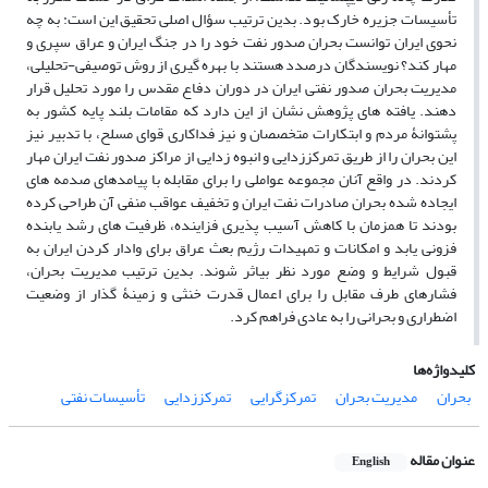
تأسیسات جزیره خارک بود. بدین ترتیب سؤال اصلی تحقیق این است: به چه
نحوی ایران توانست بحران صدور نفت خود را در جنگ ایران و عراق سپری و
مهار کند؟ نویسندگان درصدد هستند با بهره­ گیری از روش توصیفی-تحلیلی،
مدیریت بحران صدور نفتی ایران در دوران دفاع مقدس را مورد تحلیل قرار
دهند. یافته­ های پژوهش نشان از این دارد که مقامات بلند پایه کشور به
پشتوانۀ مردم و ابتکارات متخصصان و نیز فداکاری قوای مسلح، با تدبیر نیز
این بحران را از طریق تمرکززدایی و انبوه ­زدایی از مراکز صدور نفت ایران مهار
کردند. در واقع آنان مجموعه عواملی را برای مقابله با پیامدهای صدمه ­های
ایجاده شده بحران صادرات نفت ایران و تخفیف عواقب منفی آن طراحی کرده
بودند تا همزمان با کاهش آسیب ­پذیری فزاینده، ظرفیت­ های رشد یابنده
فزونی یابد و امکانات و تمهیدات رژیم بعث عراق برای وادار کردن ایران به
قبول شرایط و وضع مورد نظر بی­اثر شوند. بدین ترتیب مدیریت بحران،
فشارهای طرف مقابل را برای اعمال قدرت خنثی و زمینۀ گذار از وضعیت
اضطراری و بحرانی را به عادی فراهم کرد.
کلیدواژه‌ها
بحران
مدیریت بحران
تمرکزگرایی
تمرکززدایی
تأسیسات نفتی
عنوان مقاله
English