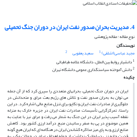
4. مدیریت بحران صدور نفت ایران در دوران جنگ تحمیلی
نوع مقاله : مقاله پژوهشی
نویسندگان
2
1
مجید عباسی(اشلقی)
سعید یعقوبی
1
دانشیار روابط بین الملل، دانشگاه علامه طباطبائی
2
دانش آموخته سیاستگذاری عمومی دانشگاه تهران
چکیده
ایران در دوران جنگ تحمیلی، بحران­های متعددی را سپری کرد که از آن جمله
می ­توان به بحران صدور نفت و تلاش­ های رژیم بعث عراق و متحدانش در
جلوگیری از صادرات نفت ایران و تکاپو برای تنزل منابع مالی اشاره کرد. در این
راستا، تمرکزگرایی تأسیسات صادرات نفت ایران در جزیره خارک به منزله
نقطه آسیب ­پذیر ایران در این جنگ به شمار می­ رفت و عراق نیز با عنایت به
همین موضوع در پی به صفر رسانیدن منبع درآمد ارزی کشور بود. کاهش
منابع ارزی و به پای میز مذاکره کشاندن ایران در هنگامه­ ای که ایران هیچ­ گونه
قدرت چانه­ زنی دیپلماتیک نداشت، از جمله اهداف عراق در حملات مکرر به