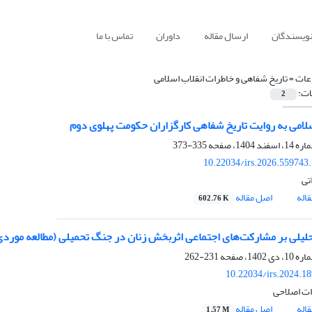
نویسندگان
ارسال مقاله
داوران
تماس با ما
ات =
تاریخ شفاهی و خاطرات انقلاب اسلامی
ات:
2
سلامی به روایت تاریخ شفاهی کارگزاران حکومت پهلوی دوم
335-373
10.22034/irs.2026.559743
تی
اله
اصل مقاله
602.76 K
لیلی بر مشارکت‌های اجتماعی اثربخش زنان در جنگ تحمیلی (مطالعه موردی
231-262
10.22034/irs.2024.1
ت اصلاحی
اله
اصل مقاله
1.57 M