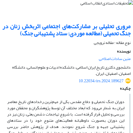
مروری تحلیلی بر مشارکت‌های اجتماعی اثربخش زنان در
جنگ تحمیلی (مطالعه موردی: ستاد پشتیبانی جنگ)
نوع مقاله : مقاله ترویجی
نویسنده
متین سادات اصلاحی
دانشجوی دکتری تاریخ ایران اسلامی، دانشکده ادبیات و علوم انسانی، دانشگاه
اصفهان، اصفهان، ایران.
10.22034/irs.2024.189627
چکیده
دوران جنگ تحمیلی و دفاع مقدس یکی از مهم‌ترین رخدادهای تاریخ معاصر
ایران به شمار می‌رود که ابعاد مختلف آن توسط پژوهشگران و محققان مورد
بررسی و تحلیل قرار گرفته است. با شروع تهاجمات دشمن بعثی، زنان نیز در
این دوران به‌صورت داوطلبانه فعالیت‌های متنوع خود را در ستادهای
پشتیبانی جبهه و جنگ شروع نمودند. هدف از پژوهش حاضر بررسی
مؤلفه‌های ایثار زنان در حوزه پشتیبانی و حمایت از رزمندگان در طول جنگ