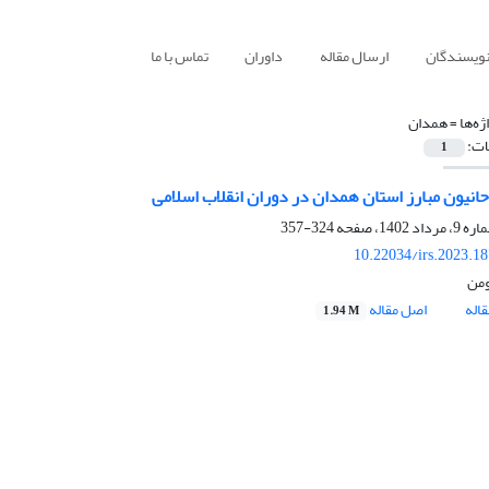
نویسندگان
ارسال مقاله
داوران
تماس با ما
ژه‌ها =
همدان
ات:
1
حانیون مبارز استان همدان در دوران انقلاب اسلامی
324-357
10.22034/irs.2023.1
ومن
اله
اصل مقاله
1.94 M