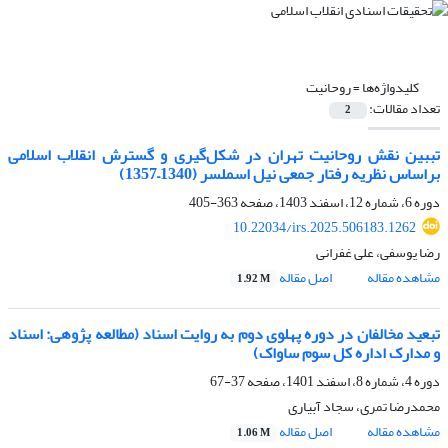
کلیدواژه‌ها =
روحانیت
تعداد مقالات:
2
تببین نقش روحانیت تهران در شکل‌گیری و گسترش انقلاب اسلامی
براساس نظریه رفتار جمعی نیل اسملسر (1340–1357)
دوره 6، شماره 12، اسفند 1403، صفحه
363-405
10.22034/irs.2025.506183.1262
رضا یوسفی، علی غفرانی
مشاهده مقاله
اصل مقاله
1.92 M
تبعید مخالفان در دوره پهلوی دوم به روایت اسناد (مطالعه پژوهی: اسناد
و مدارک اداره کل سوم ساواک)
دوره 4، شماره 8، اسفند 1401، صفحه
37-67
محمدرضا تمری، سجاد آبیاری
مشاهده مقاله
اصل مقاله
1.06 M