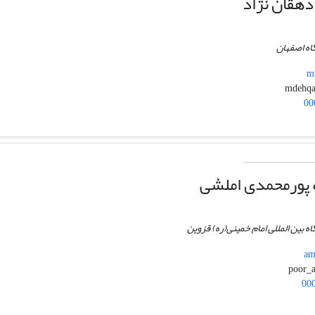
هقان نژاد
اه اصفهان
m.
00
 پورمحمدی املشی
اه بین المللی امام خمینی(ره) قزوین
am
00