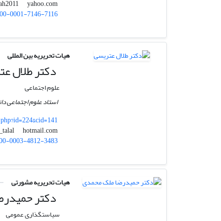
yahoo.com
mehdisalah2011
00-0001-7146-7116
هیات تحریریه بین المللی
دکتر طلال عت
علوم اجتماعی
استاد علوم اجتماعی دان
.php?id=224&cid=141
hotmail.com
atrissi_talal
00-0003-4812-3483
هیات تحریریه مشورتی
دکتر حمیدرض
سیاستگذاری عمومی