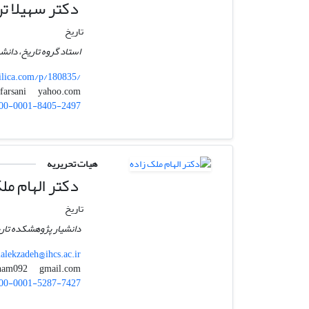
دکتر سهیلا تر
تاریخ
استاد گروه تاریخ، دانش
ilica.com/p/180835/
yahoo.com
tfarsani
00-0001-8405-2497
هیات تحریریه
دکتر الهام مل
تاریخ
دانشیار پژوهشکده تاری
lekzadeh@ihcs.ac.ir
gmail.com
malekzadeh.elham092
00-0001-5287-7427