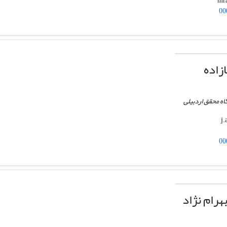
00
زاده
اه محقق اردبیلی
00
رام نژاد