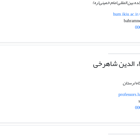
ده بین المللی امام خمینی(ره)
hum.ikiu.ac.i
00
ء الدین شاهرخی
اه لرستان
professors.
00