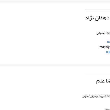
هقان نژاد
اه اصفهان
m.
00
ا علم
گاه شهید چمران اهواز