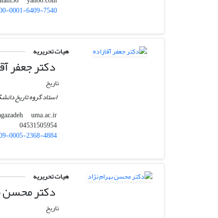
yahoo.com
mralam36
00-0001-6409-7540
هیات تحریریه
دکتر جعفر آقا
تاریخ
استاد گروه تاریخ دانشگ
uma.ac.ir
j.agazadeh
04531505954
09-0005-2368-4884
هیات تحریریه
دکتر محسن به
تاریخ