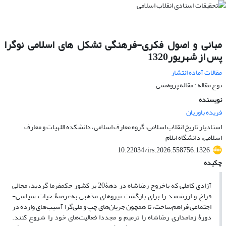
مبانی و اصول فکری-فرهنگی تشکل های اسلامی نوگرا
پس از شهریور1320
مقالات آماده انتشار
نوع مقاله : مقاله پژوهشی
نویسنده
فریده باوریان
استادیار تاریخ انقلاب اسلامی، گروه معارف اسلامی، دانشکده اللهیات و معارف
اسلامی، دانشگاه ایلام
10.22034/irs.2026.558756.1326
چکیده
آزادی کاملی که باخروج رضاشاه در دهۀ20 بر کشور حکمفرما گردید، مجالی
فراخ و ارزشمند را برای بازگشت نیروهای مذهبی به‌عرصۀ حیات سیاسی-
اجتماعی فراهم‌ساخت، تا همچون جریان‌های چپ و ملی‌گرا آسیب‌های وارده در
دورۀ زمامداری رضاشاه را ترمیم‌ و مجددا فعالیت‌های خود را شروع کنند.