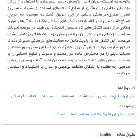
باتوجه به اهمیت جریان اخیر، پژوهش حاضر سعی‌دارد با استفاده از روش
توصیفی-تحلیلی و بهره‌گیری از منابع کتابخانه‌ای، اسنادی و نشریات، مبانی و
اصول فکری-فرهنگی بخشی از این جریان گسترده موسوم به جریان
اصلاح‌طلب دینی را، در قالب ایجاد تشکل‌های اسلامی نوگرا توسط آن‌ها را مورد
واکاوی قراردهد. تشکل‌هایی که محصول اندیشۀ این طیف در عرصۀ تحولات
سیاسی-اجتماعی ایران در این برهۀ پرتنش بود. یافته‌های پژوهش نشان
می‌دهد: این تشکل‌ها با اولویت‌دادن به فعالیت‌های فرهنگی سعی‌کردند تا
درخور نیازمندی‌های جهان آن روز به‌ویژه دنیای اسلام رسائل، روزنامه‌ها و
مجلات دینی را در دسترس عامه قراردهند و دعوت و تبلیغ اسلامی را با
مقتضیات زمان وفق دهند، تا بدین‌وسیله ضمن احیاء آداب و سنن بی‌رونق
مذهبی، به مقابله با اشکال مختلف بی‌دینی و جدال با استبداد و استعمار
بپردازند.
کلیدواژه‌ها
جریان اصلاح‌طلب دینی
رضاشاه
استعمار
استبداد
فعالیت فرهنگی
موضوعات
احزاب، جریان ها و گروه های سیاسی انقلاب اسلامی
عنوان مقاله
English