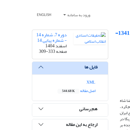
ورود به سامانه
ENGLISH
ماجرای خیبر گودرزیان؛ مطالعه‌ای اسنادی از یک بحران پنهان در مناسبات ایران و آمریکا (1341-
دوره 7، شماره 14
- شماره پیاپی 14
اسفند 1404
صفحه
309-333
فایل ها
XML
اصل مقاله
544.68 K
ضا شاه
م کرد،
هم رسانی
ی ایران
یکا در
ارجاع به این مقاله
ده بر