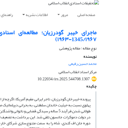
صفحه اصلی
مرور
اطلاعات نشریه
راهنمای 
1345/۱۹۶۷-۱۹۶۳)
نوع مقاله : مقاله پژوهشی
نویسنده
محمدحسین رفیعی
مرکز اسناد انقلاب اسلامی
10.22034/irs.2025.544708.1307
چکیده
پرونده خیبرخان گودرزیان، تاجر ایرانی مقیم آمریکا، اگرچه از
پهلوی نسبت به حیثیت خاندان سلطنتی، به بحرانی دیپلماتیک میان ا
طولانی شدن فرآیند 5 ساله رسیدگی قضایی و نا
در دولت دموکرات جانسون تلقی شد. این برداشت به تضعیف اعت
دوره جان اف کندی، شاه را به سمت متنوع‌سازی شرکای خارج