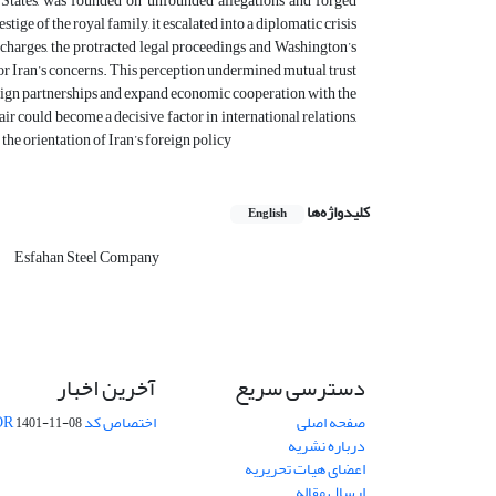
 States, was founded on unfounded allegations and forged
ge of the royal family, it escalated into a diplomatic crisis
charges, the protracted legal proceedings and Washington’s
 for Iran’s concerns. This perception undermined mutual trust
oreign partnerships and expand economic cooperation with the
r could become a decisive factor in international relations,
the orientation of Iran’s foreign policy
کلیدواژه‌ها
English
Esfahan Steel Company
دسترسی سریع
آخرین اخبار
صفحه اصلی
اختصاص کد DOR
1401-11-08
درباره نشریه
اعضای هیات تحریریه
ارسال مقاله