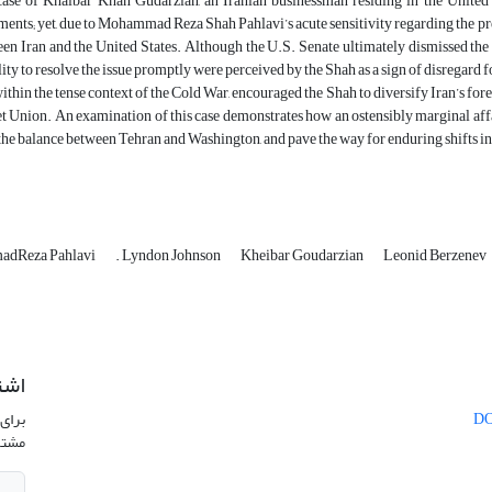
ase of Khaibar Khan Gudarzian, an Iranian businessman residing in the United
ents; yet, due to Mohammad Reza Shah Pahlavi’s acute sensitivity regarding the presti
en Iran and the United States. Although the U.S. Senate ultimately dismissed the 
lity to resolve the issue promptly were perceived by the Shah as a sign of disregard
within the tense context of the Cold War, encouraged the Shah to diversify Iran’s f
t Union. An examination of this case demonstrates how an ostensibly marginal affai
 the balance between Tehran and Washington, and pave the way for enduring shifts in 
dReza Pahlavi
. Lyndon Johnson
Kheibar Goudarzian
Leonid Berzenev
اشت
برای 
مشتر