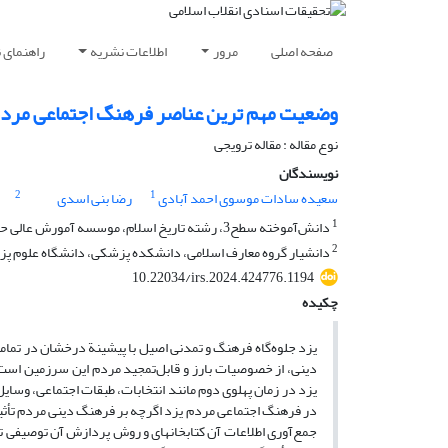
صفحه اصلی
مرور
اطلاعات نشریه
راهنمای 
وضعیت مهم ترین عناصر فرهنگ اجتماعی مردم 
نوع مقاله : مقاله ترویجی
نویسندگان
2
1
سعیده سادات موسوی احمد آبادی
رضا بنی اسدی
1
دانش‌آموخته سطح3، رشته تاریخ اسلام، موسسه آمورش عالی حوزوی مرکز آموزش‌های غیر حضوری، قم، ایران.
2
دانشیار گروه معارف اسلامی، دانشکده پزشکی، دانشگاه علوم پز
10.22034/irs.2024.424776.1194
چکیده
یزد جلوه‌گاه فرهنگ و تمدنی اصیل با پیشینة درخشان در تمامی
دینی، از خصوصیات بارز و قابل‌تمجید مردم این سرزمین اس
یزد در زمان پهلوی دوم مانند انتخابات، طبقات اجتماعی، وسایل
در فرهنگ اجتماعی مردم یزد اگرچه بر فرهنگ دینی مردم تأثی
جمع‌آوری اطلاعات آن کتابخانه­ای و روش پردازش آن توصیفی تح