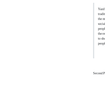
Yazd 
tradi
the m
socia
peopl
the r
to sh
peopl
Second P