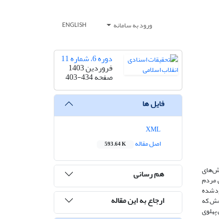
ورود به سامانه
ENGLISH
دوره 6، شماره 11
فروردین 1403
صفحه
403-434
فایل ها
XML
اصل مقاله
593.64 K
زش‌های
هم رسانی
 مردم
اردشده
ارجاع به این مقاله
وهش که
 پهلوی