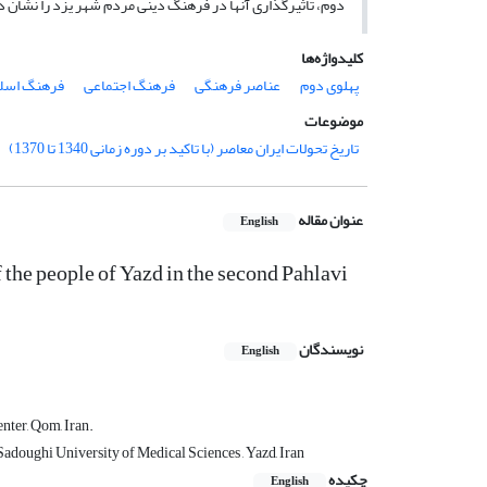
دوم، تأثیرگذاری آنها در فرهنگ دینی مردم شهر یزد را نشان 
کلیدواژه‌ها
پهلوی دوم
عناصر فرهنگی
فرهنگ اجتماعی
فرهنگ اسلا
موضوعات
تاریخ تحولات ایران معاصر (با تاکید بر دوره زمانی 1340 تا 1370)
عنوان مقاله
English
f the people of Yazd in the second Pahlavi
نویسندگان
English
enter, Qom, Iran.
adoughi University of Medical Sciences , Yazd, Iran
چکیده
English