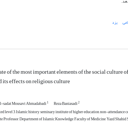
دهد.
می
یزد
ate of the most important elements of the social culture o
d its effects on religious culture
1
2
l-sadat Mousavi Ahmadabadi
Reza Baniasadi
d level 3, Islamic history, seminary institute of higher education, non-attendance c
e Professor, Department of Islamic Knowledge, Faculty of Medicine, Yazd Shahid S