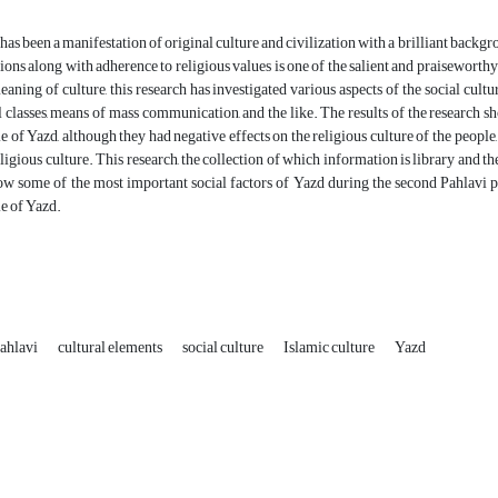
has been a manifestation of original culture and civilization with a brilliant backgro
tions along with adherence to religious values is one of the salient and praiseworthy
eaning of culture, this research has investigated various aspects of the social cultu
l classes, means of mass communication, and the like. The results of the research sh
e of Yazd, although they had negative effects on the religious culture of the people
eligious culture. This research, the collection of which information is library and th
ow some of the most important social factors of Yazd during the second Pahlavi pe
e of Yazd.
ahlavi
cultural elements
social culture
Islamic culture
Yazd