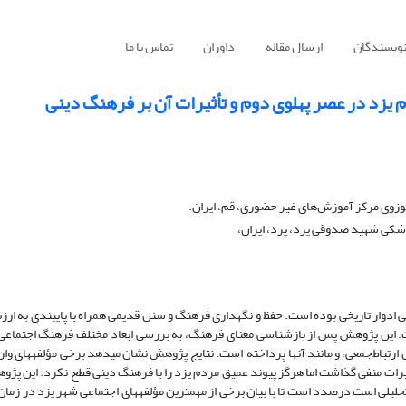
نویسندگان
ارسال مقاله
داوران
تماس با ما
یزد در عصر پهلوی دوم و تأثیرات آن بر فرهنگ دینی
شکی شهید صدوقی یزد، یزد، ایران،
 ادوار تاریخی بوده است. حفظ و نگهداری فرهنگ و سنن قدیمی ‌همراه با پایبندی به ار
ت. این پژوهش پس از بازشناسی معنای فرهنگ، به بررسی ابعاد مختلف فرهنگ اجتماعی
 ارتباط‌جمعی، و مانند آنها پرداخته است. نتایج پژوهش نشان می­دهد برخی مؤلفه­های و
رات منفی گذاشت اما هرگز پیوند عمیق مردم یزد را با فرهنگ دینی قطع نکرد. این پژ
لیلی است درصدد است تا با بیان برخی از مهم­ترین مؤلفه­های اجتماعی شهر یزد در زمان