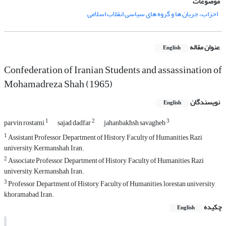
موضوعات
احزاب، جریان ها و گروه های سیاسی انقلاب اسلامی
عنوان مقاله
English
Confederation of Iranian Students and assassination of
Mohamadreza Shah (1965)
نویسندگان
English
1
2
3
parvin rostami
sajad dadfar
jahanbakhsh savagheb
1
Assistant Professor, Department of History, Faculty of Humanities, Razi
university, Kermanshah, Iran.
2
Associate Professor, Department of History, Faculty of Humanities, Razi
university, Kermanshah, Iran.
3
Professor, Department of History, Faculty of Humanities, lorestan university,
khoramabad, Iran.
چکیده
English