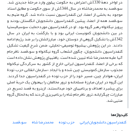
در اواخر دهة 1330ش اعتراض به حکومت پهلوی وارد مرحلة جدیدی شد.
سوءقصد به محمدرضاشاه در سال 1344ش از سوی حکومت و مطابق اسناد
موجود به بخشی از اعضاء این کنفدراسیون نسبت داده شد. گروه متهم به
سوءقصد همه از اعضاء پیشین کنفدراسیون دانشجویان انگلستان بودند و
پرویز نیکخواه رهبر گروه بود. او در کنفدراسیون موردحمایت سوسیالیست­ها
در بین دانشجویان کمونیست ایرانی بود و با بازگشت به ایران در سال
1342ش با تشکیل گروهی از دوستان خود، مبارزاتشان را بر ضد رژیم ادامه
دادند. در این پژوهش به­شیوة­ توصیفی-تحلیلی، ضمن شرح کیفیت تشکیل
کنفدراسیون دانشجویان، چگوی انشعاب گروه نیکخواه و سوءقصد نافرجام
آنها علیه محمدرضا شاه تبیین شده است. یافته­­های پژوهش نشان داده‌ است
که برخی از اعضاء کنفدراسیون ایرانی خارج از کشور به سرکردگی نیکخواه
مجذوب سازمان کمونیستی چین شده و با ایجاد «سازمان انقلابی حزب تودة
ایران» هوادار چین، مسیر خود را از حزب توده در کنفدراسیون جدا کردند.
این گروه در ایران مبارزة مسلحانه و ترور مخالفان را به­عنوان یک حربة اصلی
برای پیشبرد اهداف و برنامه­های خود می­دانستند، ازین­رو به قصد تسریع در
مبارزات چپ­گرایانه، ترور نافرجام شاه را برنامه­ریزی کردند که به انحلال گروه
منتهی شد.
کلیدواژه‌ها
کنفدراسیون دانشجویان ایرانی
حزب توده
محمدرضا شاه
سوءقصد