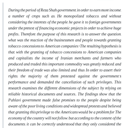
During the period of Reza Shah government, in order to earn more income,
a number of crops such as; He monopolized tobacco, and without
considering the interests of the people, he gave it to foreign governments
under the pretext of financing economic projects in order to achieve huge
profits.
Therefore, the purpose of this research is to answer the question,
what was the reaction of the businessmen and people towards granting
tobacco concessions to American companies?
The resulting hypothesis is
that, with the granting of tobacco concessions to American companies
and capitalists, the income of Iranian merchants and farmers who
produced and traded this important commodity was greatly reduced, and
their freedom of trade was also limited, and thus
In order to assert their
rights, the majority of them protested against the government's
performance and demanded the cancellation of such privileges.
This
research examines the different dimensions of the subject by relying on
reliable historical documents and sources. The findings show that the
Pahlavi government made false promises to the people despite being
aware of the poor living conditions and widespread protests and believed
that granting this privilege to the Americans would be a problem for The
economy of the country will not follow, but according to the content of the
documents, it can be correctly understood that they only considered the