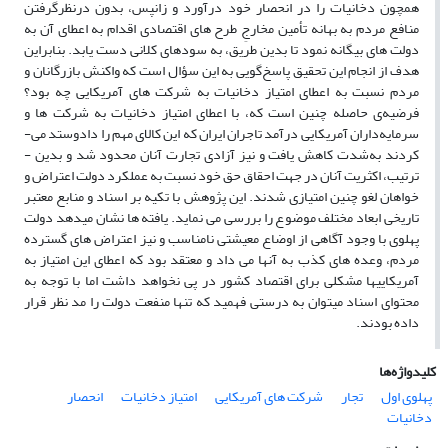
همچون دخانیات را در انحصار خود درآورد و زان­پس، بدون در‌نظرگرفتن
منافع مردم به بهانه تأمین مخارجِ طرح­ های اقتصادی اقدام به اعطای آن به
دولت­ های بیگانه نمود تا بدین­ طریق، به سودهای ­کلانی دست یابد. بنابراین
هدف از انجام این تحقیق پاسخ‌گویی به این سؤال است که واکنش بازرگانان و
مردم نسبت به اعطای امتیاز دخانیات به شرکت­ های آمریکایی چه بود؟
فرضیه‌ی حاصله چنین است که، با اعطای امتیاز دخانیات به شرکت­ ها و
سرمایه‌داران آمریکایی درآمد تاجران ایران که این کالای مهم را دادوستد می­
کردند به‌شدت کاهش یافت و نیز آزادی تجارت آنان محدود شد و بدین ­
ترتیب، اکثریت آنان در جهت احقاق حق خود نسبت به عملکرد دولت اعتراض و
خواهان لغو چنین امتیازی شدند. این پژوهش با تکیه بر اسناد و منابع معتبر
تاریخی ابعاد مختلف موضوع را بررسی می ­نماید. یافته ­ها نشان می­دهد دولت
پهلوی با وجود آگاهی از اوضاع معیشتی نامناسب و نیز اعتراض ­های گسترده
مردم، وعده­ های کذب به­ آن­ها می ­داد و معتقد بود که اعطای این امتیاز به
آمریکایی­ها مشکلی برای اقتصاد کشور در پی نخواهد داشت اما با توجه به
محتوای اسناد می­توان به درستی فهمید که تنها منفعت دولت را مد نظر قرار
داده بودند.
کلیدواژه‌ها
پهلوی اول
تجار
شرکت های آمریکایی
امتیاز دخانیات
انحصار
دخانیات