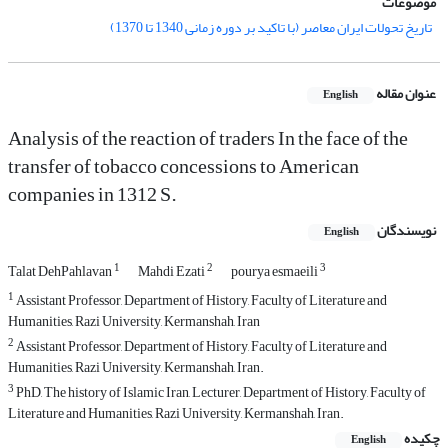
موضوعات
تاریخ تحولات ایران معاصر (با تاکید بر دوره زمانی 1340 تا 1370)
عنوان مقاله
English
Analysis of the reaction of traders In the face of the
transfer of tobacco concessions to American
companies in 1312 S.
نویسندگان
English
1
2
3
Talat DehPahlavan
Mahdi Ezati
pourya esmaeili
1
Assistant Professor, Department of History, Faculty of Literature and
Humanities, Razi University, Kermanshah, Iran
2
Assistant Professor, Department of History, Faculty of Literature and
Humanities, Razi University, Kermanshah, Iran.
3
PhD, The history of Islamic Iran, Lecturer, Department of History, Faculty of
Literature and Humanities, Razi University, Kermanshah, Iran.
چکیده
English