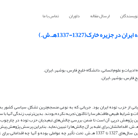
نویسندگان
ارسال مقاله
داوران
تماس با ما
جزیره خارک(1327-1337هـ.ش.)
ادبیات و علوم انسانی، دانشگاه خلیج فارس، بوشهر، ایران.
یج فارس، بوشهر، ایران.
نی از حزب توده ایران بود. جریانی که به نوعی منسجم‌ترین تشکل سیاسی کشور به
ت و شرایط طبیعیِ طاقت‌فرسا را تاکنون تجربه نکرده بودند. بدین‌ترتیب زندگی آنها با سا
. این پژوهش درپی آن است تا ضمن بررسی چالش‌های تبعیدیان حزب توده در چارچوب 
یعی - امنیتی جزیره خارک در فاصله سال‌های 1327 تا 1337 هـ.ش. اقداماتشان برای غلبه بر آن چالش‌ها را تبیین نماید. بنابراین پرسش پژوهش 
است که: زندگی تبعیدیان حزب توده ایران در جزیره خارک بین سال‌های 1327 تا 1337 هـ.ش. تحت تأثیر چه عواملی بوده و آنها چه اقدامات