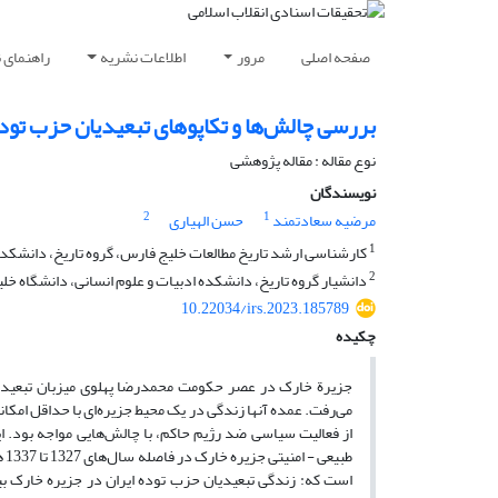
صفحه اصلی
مرور
اطلاعات نشریه
راهنمای 
بررسی چالش‌ها و تکاپوهای تبعیدیان حزب توده ایران در 
نوع مقاله : مقاله پژوهشی
نویسندگان
2
1
مرضیه سعادتمند
حسن الهیاری
1
کارشناسی ارشد تاریخ مطالعات خلیج فارس، گروه تاریخ، دانشکده 
2
دانشیار گروه تاریخ، دانشکده ادبیات و علوم انسانی، دانشگاه خل
10.22034/irs.2023.185789
چکیده
جزیرة
خارک در عصر حکومت محمدرضا پهلوی میزبان تبعیدیا
می‌رفت. عمده آنها زندگی در یک محیط جزیره‌ای با حداقل امکانا
از فعالیت سیاسی ضد رژیم حاکم، با چالش‌هایی مواجه بود
طب