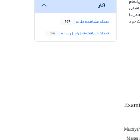
 انجام
آمار
افیایی
امل با
ات خود
تعداد مشاهده مقاله
507
تعداد دریافت فایل اصل مقاله
366
Examin
Marziye
1
Master's