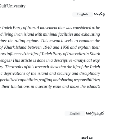
Gulf University
چکیده
English
 Tudeh Party of Iran. A movement that was considered to be
d living in an island with minimal facilities and exhausting
ainst the ruling regime. This research seeks to examine the
s of Khark Island between 1948 and 1958 and explain their
ors influenced the life of Tudeh Party of Iran exiles in Khark
ges? This article is done in a descriptive-analytical way,
. The results of this research show that the life of the Tudeh
c deprivations of the island and security and disciplinary
pecialized capabilities, staffing and sharing responsibilities,
heir limitations in a security exile and make the island's
کلیدواژه‌ها
English
مراجع