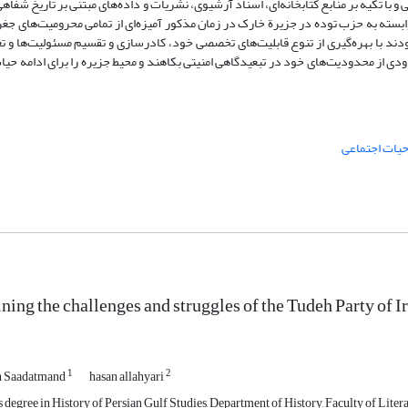
با تکیه بر منابع کتابخانه‌ای، اسناد آرشیوی، نشریات و داده‌های مبتنی بر تاریخ شفاهی
سته به حزب توده در جزیرة خارک در زمان مذکور آمیزه‌ای از تمامی محرومیت‌های جغر
 بودند با بهره‌گیری از تنوع قابلیت‌های تخصصی خود، کادرسازی و تقسیم مسئولیت‌ها و تع
دی از محدودیت‌های خود در تبعیدگاهی امنیتی بکاهند و محیط جزیره را برای ­ادامه حی
یات اجتماعی
ing the challenges and struggles of the Tudeh Party of 
1
2
h Saadatmand
hasan allahyari
 degree in History of Persian Gulf Studies, Department of History, Faculty of Lite