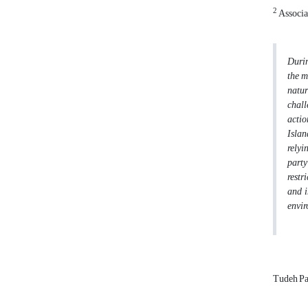
2
Associat
Durin
the m
natur
chall
actio
Islan
relyi
party
restr
and i
envir
Tudeh Pa