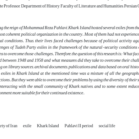
e Professor, Department of History, Faculty of Literature and Humanities, Persian 
g the reign of Mohammad Reza Pahlavi, Khark Island hosted several exiles from the
ost coherent political organization in the country. Most of them had not experience
al conditions. Thus, their lives faced challenges because of political activity ag
enges of Tudeh Party exiles in the framework of the natural-security condition
ns to overcome those challenges. Therefore, the question of this research is: What fact
d between 1948 and 1958 and what measures did they take to overcome their challen
ng on library sources, archival documents, publications and data based on oral history
 exiles in Khark Island at the mentioned time was a mixture of all the geographi
ictions. But they were able to overcome their problems by using the diversity of their s
nteracting with the small community of Khark natives, and to some extent reduce t
onment more suitable for their continued existence.
rty of Iran
exile
Khark Island
Pahlavi II period
social life