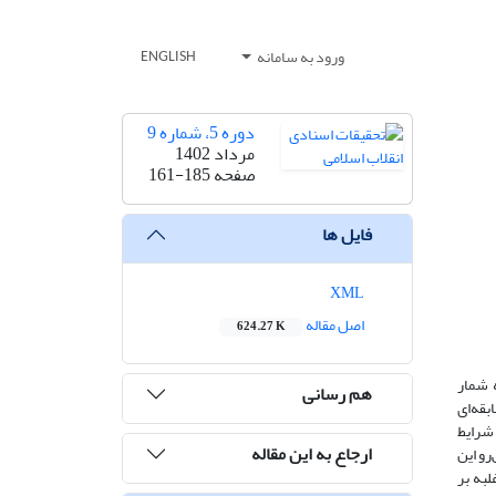
ورود به سامانه
ENGLISH
دوره 5، شماره 9
مرداد 1402
صفحه
161-185
فایل ها
XML
اصل مقاله
624.27 K
 شمار
هم رسانی
بقه‌ای
شرایط
ارجاع به این مقاله
پیش‌رو این
ی برای غلبه بر