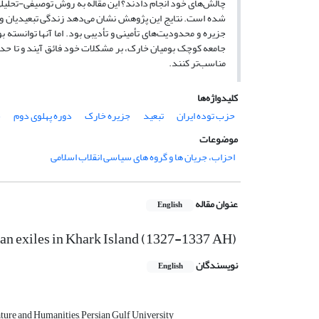
چالش‌های خود انجام دادند؟ این مقاله به روش توصیفی-تحلیلی و 
شده است. نتایج این پژوهش نشان می‌دهد زندگی تبعیدیان واب
جزیره و محدودیت‌‌های تأمینی و تأدیبی بود. اما آنها توانسته
جامعه کوچک بومیان خارک، بر مشکلات خود فائق آیند و تا حدو
مناسب‌تر کنند.
کلیدواژه‌ها
حزب توده ایران
تبعید
جزیره خارک
دوره پهلوی دوم
ح
موضوعات
احزاب، جریان ها و گروه های سیاسی انقلاب اسلامی
عنوان مقاله
English
Iran exiles in Khark Island (1327-1337 AH)
نویسندگان
English
rature and Humanities, Persian Gulf University