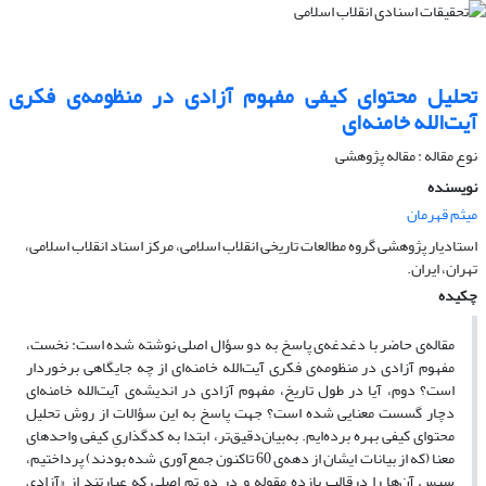
تحلیل محتوای کیفی مفهوم آزادی در منظومه‌ی فکری
آیت‌الله خامنه‌ای
نوع مقاله : مقاله پژوهشی
نویسنده
میثم قهرمان
استادیار پژوهشی گروه مطالعات تاریخی انقلاب اسلامی، مرکز اسناد انقلاب اسلامی،
تهران، ایران.
چکیده
مقاله‌ی حاضر با دغدغه‌ی پاسخ به دو سؤال اصلی نوشته شده است: نخست،
مفهوم آزادی در منظومه‌ی فکری آیت‌الله خامنه‌ای از چه جایگاهی برخوردار
است؟ دوم، آیا در طول تاریخ، مفهوم آزادی در اندیشه‌ی آیت‌الله خامنه‌ای
دچار گسست معنایی شده است؟ جهت پاسخ به این سؤالات از روش تحلیل
محتوای کیفی بهره برده‌ایم. به‌بیان‌دقیق‌تر، ابتدا به کدگذاریِ کیفی واحدهای
معنا (که از بیانات ایشان از دهه‌ی 60 تاکنون جمع‌آوری شده بودند) پرداختیم،
سپس آن‌ها را درقالب یازده مقوله و در دو تم اصلی که عبارتند از «آزادی