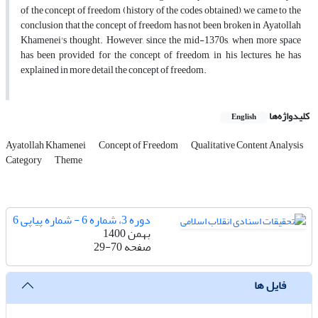
of the concept of freedom (history of the codes obtained), we came to the
conclusion that the concept of freedom has not been broken in Ayatollah
Khamenei's thought. However, since the mid-1370s, when more space
has been provided for the concept of freedom, in his lectures, he has
explained in more detail the concept of freedom.
کلیدواژه‌ها
English
Ayatollah Khamenei
Concept of Freedom
Qualitative Content Analysis
Category
Theme
دوره 3، شماره 6 - شماره پیاپی 6
بهمن 1400
صفحه
29-70
فایل ها