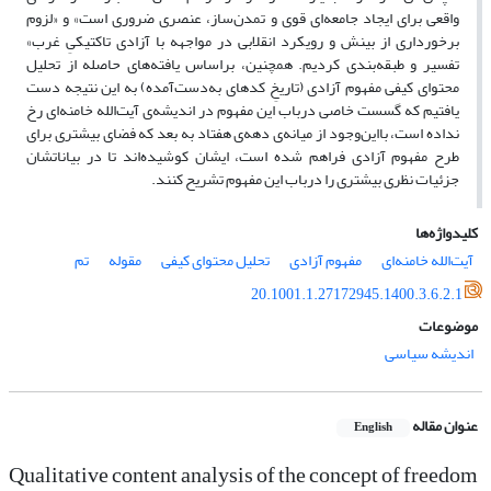
واقعی برای ایجاد جامعه‌ای قوی و تمد‌ن‌ساز، عنصری ضروری است» و «لزوم
برخورداری از بینش و رویکرد انقلابی در مواجهه با آزادی تاکتیکیِ غرب»
تفسیر و طبقه‌بندی کردیم. همچنین، براساس یافته‌های حاصله از تحلیل
محتوای کیفی مفهوم آزادی (تاریخِ کدهای به‌دست‌آمده‌) به این نتیجه دست
یافتیم که گسست خاصی درباب این مفهوم در اندیشه‌ی آیت‌الله خامنه‌ای رخ
نداده است، بااین‌وجود از میانه‌ی دهه‌ی هفتاد به بعد که فضای بیشتری برای
طرح مفهوم آزادی فراهم شده است، ایشان کوشیده‌اند تا در بیاناتشان
جزئیات نظری بیشتری را درباب این مفهوم تشریح کنند.
کلیدواژه‌ها
آیت‌الله خامنه‌ای
مفهوم آزادی
تحلیل محتوای کیفی
مقوله
تم
20.1001.1.27172945.1400.3.6.2.1
موضوعات
اندیشه سیاسی
عنوان مقاله
English
Qualitative content analysis of the concept of freedom