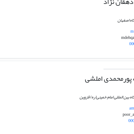
هقان نژاد
اه اصفهان
m.
00
 پورمحمدی املشی
اه بین المللی امام خمینی(ره) قزوین
am
00