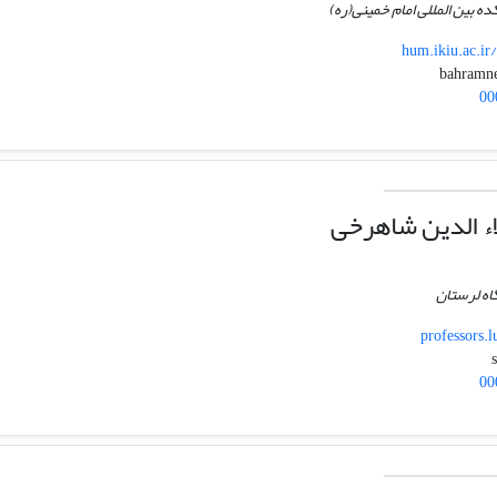
ده بین المللی امام خمینی(ره)
hum.ikiu.ac.i
00
ء الدین شاهرخی
اه لرستان
professors.
00