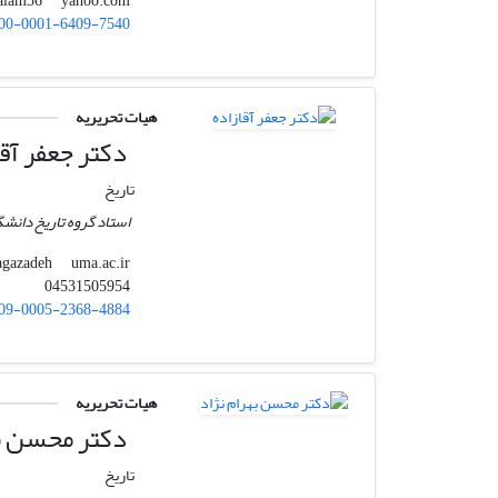
yahoo.com
mralam36
00-0001-6409-7540
هیات تحریریه
دکتر جعفر آقا
تاریخ
استاد گروه تاریخ دانشگ
uma.ac.ir
j.agazadeh
04531505954
09-0005-2368-4884
هیات تحریریه
دکتر محسن به
تاریخ