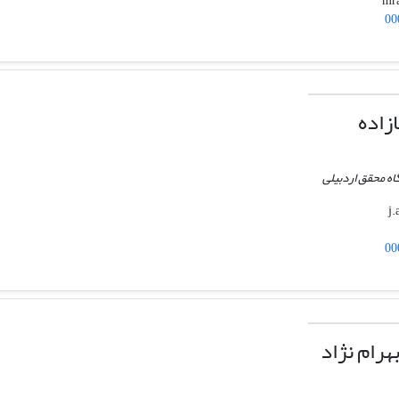
00
زاده
اه محقق اردبیلی
00
رام نژاد