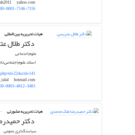
yahoo.com
mehdisalah2011
00-0001-7146-7116
هیات تحریریه بین المللی
دکتر طلال عت
علوم اجتماعی
استاد علوم اجتماعی دان
.php?id=224&cid=141
hotmail.com
atrissi_talal
00-0003-4812-3483
هیات تحریریه مشورتی
دکتر حمیدرض
سیاستگذاری عمومی