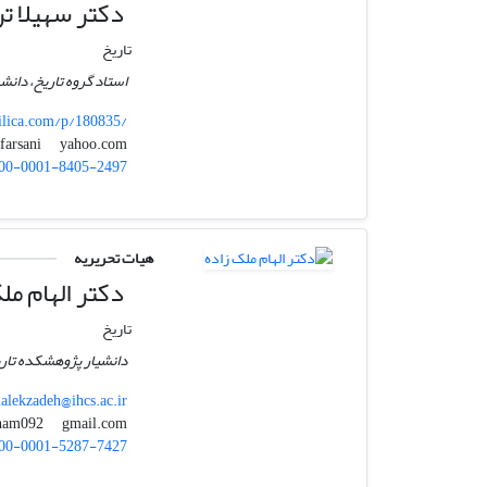
دکتر سهیلا تر
تاریخ
استاد گروه تاریخ، دانش
ilica.com/p/180835/
yahoo.com
tfarsani
00-0001-8405-2497
هیات تحریریه
دکتر الهام مل
تاریخ
دانشیار پژوهشکده تاری
lekzadeh@ihcs.ac.ir
gmail.com
malekzadeh.elham092
00-0001-5287-7427