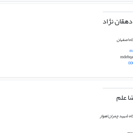
هقان نژاد
اه اصفهان
m.
00
ا علم
گاه شهید چمران اهواز