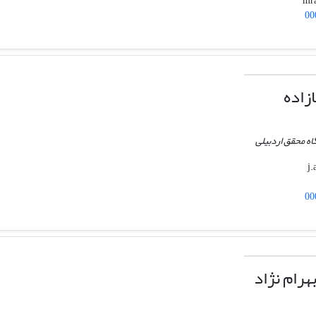
00
زاده
اه محقق اردبیلی
00
رام نژاد