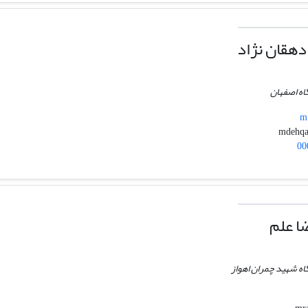
هقان نژاد
اه اصفهان
m.
00
ا علم
گاه شهید چمران اهواز