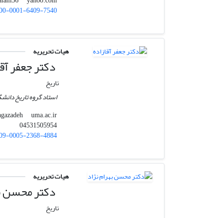
yahoo.com
mralam36
00-0001-6409-7540
هیات تحریریه
دکتر جعفر آقا
تاریخ
استاد گروه تاریخ دانشگ
uma.ac.ir
j.agazadeh
04531505954
09-0005-2368-4884
هیات تحریریه
دکتر محسن به
تاریخ