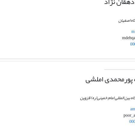
هقان نژاد
اه اصفهان
m.
00
 پورمحمدی املشی
اه بین المللی امام خمینی(ره) قزوین
am
00