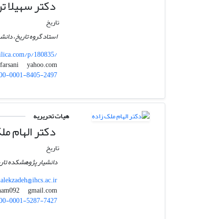
دکتر سهیلا تر
تاریخ
استاد گروه تاریخ، دانش
ilica.com/p/180835/
yahoo.com
tfarsani
00-0001-8405-2497
هیات تحریریه
دکتر الهام مل
تاریخ
دانشیار پژوهشکده تاری
lekzadeh@ihcs.ac.ir
gmail.com
malekzadeh.elham092
00-0001-5287-7427