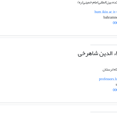
ده بین المللی امام خمینی(ره)
hum.ikiu.ac.i
00
ء الدین شاهرخی
اه لرستان
professors.
00