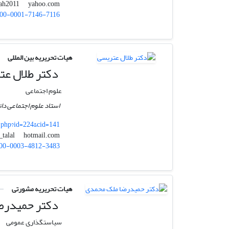
yahoo.com
mehdisalah2011
00-0001-7146-7116
هیات تحریریه بین المللی
دکتر طلال عت
علوم اجتماعی
استاد علوم اجتماعی دان
.php?id=224&cid=141
hotmail.com
atrissi_talal
00-0003-4812-3483
هیات تحریریه مشورتی
دکتر حمیدرض
سیاستگذاری عمومی