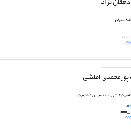
هقان نژاد
اه اصفهان
m.
00
 پورمحمدی املشی
اه بین المللی امام خمینی(ره) قزوین
am
00