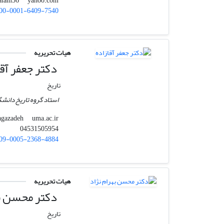
yahoo.com
mralam36
00-0001-6409-7540
هیات تحریریه
دکتر جعفر آقا
تاریخ
استاد گروه تاریخ دانشگ
uma.ac.ir
j.agazadeh
04531505954
09-0005-2368-4884
هیات تحریریه
دکتر محسن به
تاریخ