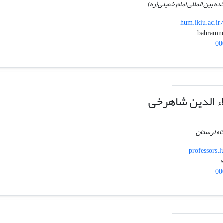
ده بین المللی امام خمینی(ره)
hum.ikiu.ac.i
00
ء الدین شاهرخی
اه لرستان
professors.
00