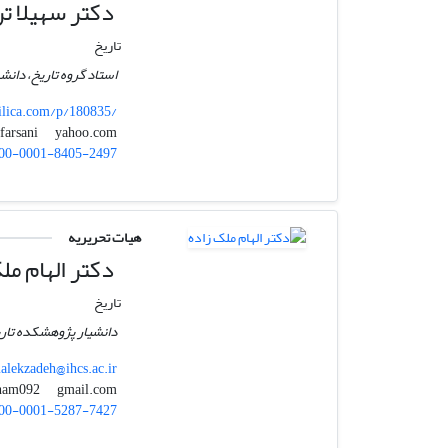
دکتر سهیلا تر
تاریخ
استاد گروه تاریخ، دانش
ilica.com/p/180835/
yahoo.com
tfarsani
00-0001-8405-2497
هیات تحریریه
دکتر الهام مل
تاریخ
دانشیار پژوهشکده تاری
lekzadeh@ihcs.ac.ir
gmail.com
malekzadeh.elham092
00-0001-5287-7427