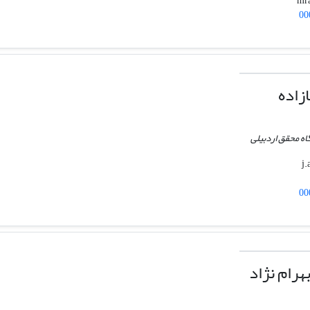
00
زاده
اه محقق اردبیلی
00
رام نژاد