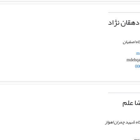
هقان نژاد
اه اصفهان
m.
00
ا علم
گاه شهید چمران اهواز