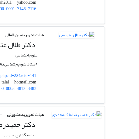
yahoo.com
mehdisalah2011
00-0001-7146-7116
هیات تحریریه بین المللی
دکتر طلال عت
علوم اجتماعی
استاد علوم اجتماعی دان
.php?id=224&cid=141
hotmail.com
atrissi_talal
00-0003-4812-3483
هیات تحریریه مشورتی
دکتر حمیدرض
سیاستگذاری عمومی