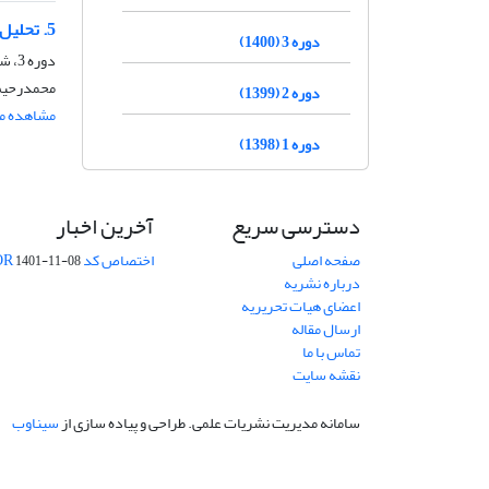
5. تحلیل مضمون سخنان فوکویاما علیه جمهوری اسلامی ایران
دوره 3 (1400)
دوره 3، شماره 5، شهریور 1400
محمدرحیم
دوره 2 (1399)
مشاهده مق
دوره 1 (1398)
دسترسی سریع
آخرین اخبار
صفحه اصلی
اختصاص کد DOR
1401-11-08
درباره نشریه
اعضای هیات تحریریه
ارسال مقاله
تماس با ما
نقشه سایت
سامانه مدیریت نشریات علمی.
طراحی و پیاده سازی از
سیناوب