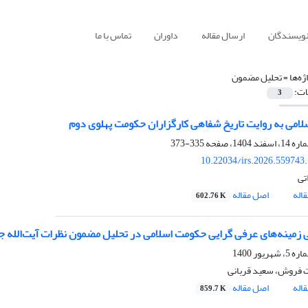
نویسندگان
ارسال مقاله
داوران
تماس با ما
ژه‌ها =
تحلیل مضمون
ات:
3
سلامی به روایت تاریخ شفاهی کارگزاران حکومت پهلوی دوم
335-373
10.22034/irs.2026.559743
تی
اله
اصل مقاله
602.76 K
 فروش، سعید قربانی
اله
اصل مقاله
859.7 K