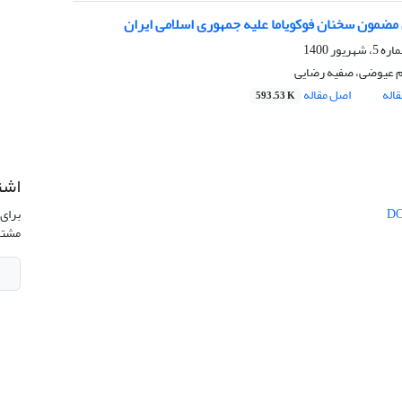
 عیوضی، صفیه رضایی
اله
اصل مقاله
593.53 K
اشت
برای 
مشتر