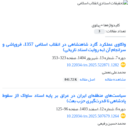
کلیدواژه‌ها =
پهلوی
تعداد مقالات:
3
واکاوی عملکرد گارد شاهنشاهی در انقلاب اسلامی 1357، فروپاشی و
سرانجام آن (به روایت اسناد تاریخی)
دوره 7، شماره 13، شهریور 1404، صفحه
323-353
10.22034/irs.2025.522871.1282
محمدعلی نعمتی
مشاهده مقاله
اصل مقاله
841.72 K
سیاست‌های منطقه‌ای ایران در عراق بر پایه اسناد ساواک (از سقوط
پادشاهی تا قدرت‌گیری حزب بعث)
دوره 6، شماره 12، اسفند 1403، صفحه
96-125
10.22034/irs.2025.507679.1264
محمدحسین رفیعی