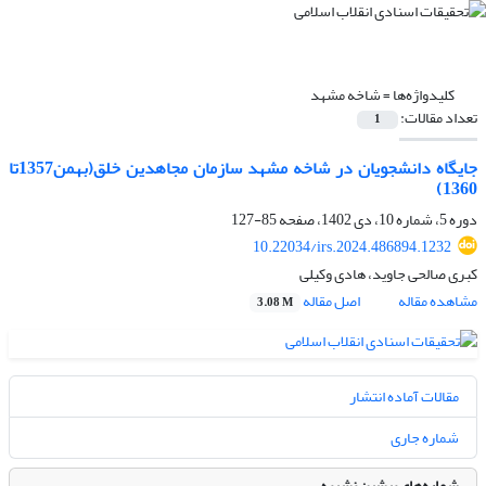
کلیدواژه‌ها =
شاخه مشهد
تعداد مقالات:
1
جایگاه دانشجویان در شاخه مشهد سازمان مجاهدین خلق(بهمن1357تا
1360)
دوره 5، شماره 10، دی 1402، صفحه
85-127
10.22034/irs.2024.486894.1232
کبری صالحی جاوید، هادی وکیلی
مشاهده مقاله
اصل مقاله
3.08 M
مقالات آماده انتشار
شماره جاری
شماره‌های پیشین نشریه