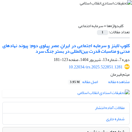
کلیدواژه‌ها =
سرمایه اجتماعی
تعداد مقالات:
1
کلوپ لاینز و سرمایه اجتماعی در ایرانِ عصر پهلوی دوم: پیوند نهادهای
مدنی و مناسبات قدرت بین‌المللی در بستر جنگ سرد
دوره 7، شماره 13، شهریور 1404، صفحه
123-181
10.22034/irs.2025.522851.1281
میثم قهرمان
مشاهده مقاله
اصل مقاله
3.95 M
مقالات آماده انتشار
شماره جاری
شماره‌های پیشین نشریه