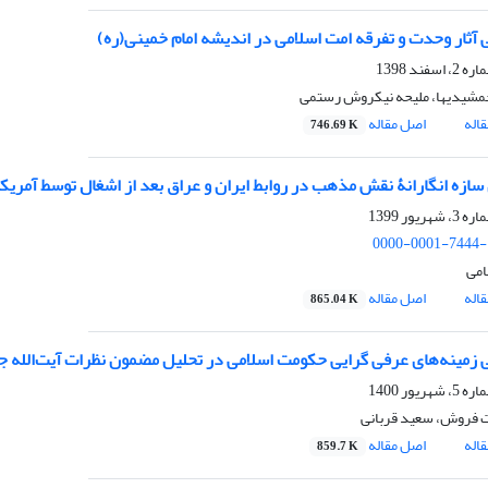
مشیدیها، ملیحه نیکروش رستمی
اله
اصل مقاله
746.69 K
0000-0001-7444-
امی
اله
اصل مقاله
865.04 K
 فروش، سعید قربانی
اله
اصل مقاله
859.7 K