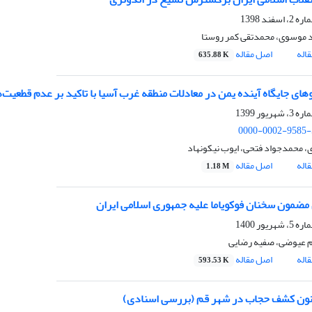
موسوی، محمدتقی کمر روستا
اله
اصل مقاله
635.88 K
0000-0002-9585-
ی، محمدجواد فتحی، ایوب نیکونهاد
اله
اصل مقاله
1.18 M
 عیوضی، صفیه رضایی
اله
اصل مقاله
593.53 K
نون کشف حجاب در شهر قم (بررسی اسنادی)