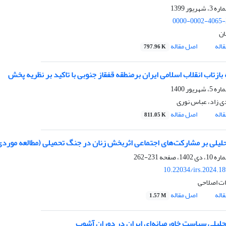
0000-0002-4065-
ان
اله
اصل مقاله
797.96 K
 زاد، عباس نوری
اله
اصل مقاله
811.05 K
لیلی بر مشارکت‌های اجتماعی اثربخش زنان در جنگ تحمیلی (مطالعه موردی
231-262
10.22034/irs.2024.1
ت اصلاحی
اله
اصل مقاله
1.57 M