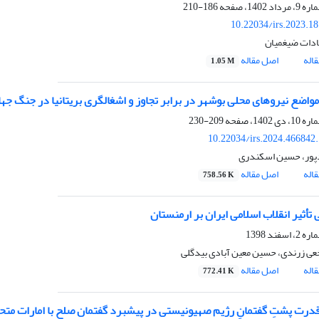
186-210
10.22034/irs.2023.1
ادات ضیغمیان
اله
اصل مقاله
1.05 M
 مواضع نیروهای محلی بوشهر در برابر تجاوز و اشغالگری بریتانیا در جنگ جها
209-230
10.22034/irs.2024.466842
پور، حسین اسکندری
اله
اصل مقاله
758.56 K
خعی زرندی، حسین معین آبادی بیدگلی
اله
اصل مقاله
772.41 K