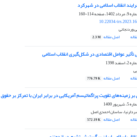
ایند انقلاب اسلامی در شهرکرد
114-160
10.22034/irs.2023.1
ی وردنجانی
اله
اصل مقاله
2.3 M
ی
اله
اصل مقاله
776.79 K
سردارنیا، ساسان احمدی اصل
اله
اصل مقاله
572.19 K