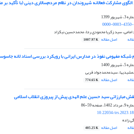
ل الگوی مشارکت فعالانه شهروندان در نظام مردم‌سالاری دینی (با تأکید بر م
0000-0003-4350-
امامی، سید زکریا محمودی رجا، محمدحسین نیکزاد
اله
اصل مقاله
1007.97 K
مشیدیها، سیدمحمدجواد قربی
اله
اصل مقاله
774.65 K
ش مبارزاتی سید حسین علم الهدی پیش از پیروزی انقلاب اسلامی
59-86
10.22034/irs.2023.1
ی زاده
اله
اصل مقاله
405.25 K