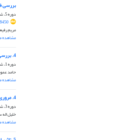
بررسی فر
دوره 5، شماره 9، مرداد 1402، صفحه
68450
مریم رفیع
مشاهده مق
4. بررسی تأثیر عوامل اقتصادی در شکل‌گیری انقلاب اسلامی
دوره 1، شماره 2، اسفند 1398
حامد عموی
مشاهده مق
4. مروری بر زمینه‌های تقویت پراگماتیسم آمریکایی در برابر ایران با تمرکز بر حقوق بشر از سال دو هزار میلادی
دوره 3، شماره 5، شهریور 1400
خلیل اله 
مشاهده مق
5. تاثیر انقلاب اسلامی ایران برگسترش تشیع در اندونزی