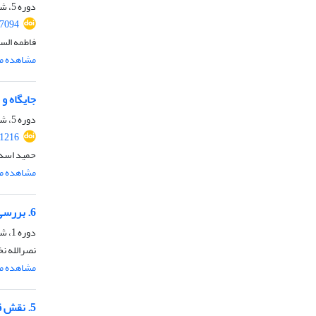
دوره 5، شماره 9، مرداد 1402، صفحه
87094
فاطمه الس
مشاهده مق
جایگاه و
دوره 5، شماره 10، دی 1402، صفحه
.1216
حمید اسد
مشاهده مق
6. بررسی تأثیر انقلاب اسلامی ایران بر ارمنستان
دوره 1، شماره 2، اسفند 1398
نصرالله ن
مشاهده مق
5. نقش قدرت پشتِ گفتمانِ رژیم صهیونیستی در پیشبرد گفتمان صلح با امارات متحده عربی