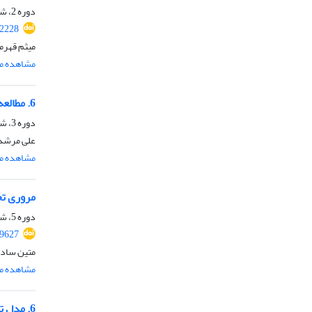
دوره 2، شماره 3، شهریور 1399
2228
میثم قهرم
مشاهده مق
6. مطالعه بازتاب انقلاب اسلامی ایران برمنطقه قفقاز جنوبی با تاکید بر نظریه پخش
دوره 3، شماره 5، شهریور 1400
علی مرشدی
مشاهده مق
مروری تح
دوره 5، شماره 10، دی 1402، صفحه
89627
متین سادا
مشاهده مق
6. مدل تحلیلی سیاست خاورمیانه‌ای ایران در دوران آشوب