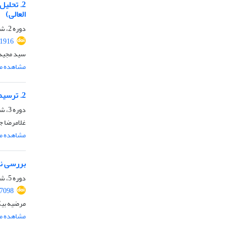
2. تحلی
العالی)
دوره 2، شماره 3، شهریور 1399
1916
سید مجید 
مشاهده مق
2. ترسیم شبکه مفهومی نفوذ در مدارس ایرانی با رویکرد بررسی اسناد لانه جاسوسی آمریکا در ایران
دوره 3، شماره 5، شهریور 1400
غلامرضا ج
مشاهده مق
بررسی نق
دوره 5، شماره 9، مرداد 1402، صفحه
87098
مرضیه بیگ
مشاهده مق