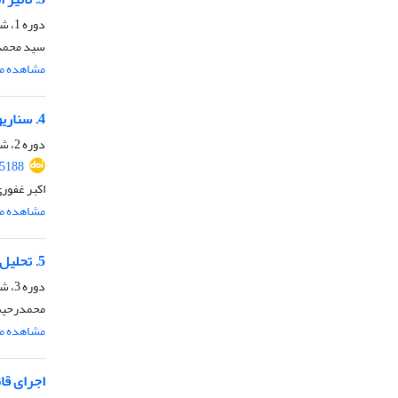
دوره 1، شماره 2، اسفند 1398
سید محمد 
مشاهده مق
4. سناریوهای جایگاه آینده یمن در معادلات منطقه غرب آسیا با تاکید بر عدم قطعیت‌های بحرانی
دوره 2، شماره 3، شهریور 1399
5188
اکبر غفور
مشاهده مق
5. تحلیل مضمون سخنان فوکویاما علیه جمهوری اسلامی ایران
دوره 3، شماره 5، شهریور 1400
محمدرحیم
مشاهده مق
اجرای قا