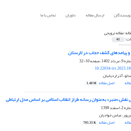
نویسندگان
ارسال مقاله
داوران
تماس با ما
اله:
مقاله ترویجی
ات:
41
 و پیامدهای کشف حجاب در لارستان
10-32
10.22034/irs.2023.1
و، آذر اردیانیان
اله
اصل مقاله
1.48 M
پور، عباس جوادیان
اله
اصل مقاله
795.35 K