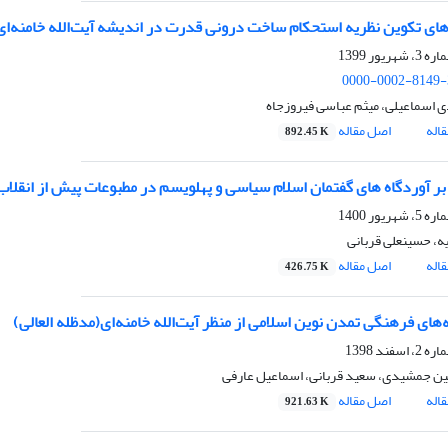
0000-0002-8149-
 اسماعیلی، میثم عباسی فیروزجاه
اله
اصل مقاله
892.45 K
، حسینعلی قربانی
اله
اصل مقاله
426.75 K
 جمشیدی، سعید قربانی، اسماعیل عارفی
اله
اصل مقاله
921.63 K